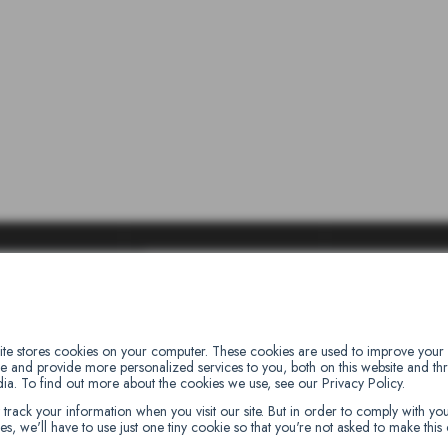
Al ser independiente del proveedor de equipos, nuestra
Con 
plataforma aporta flexibilidad y adaptabilidad, lo que
prec
conduce a una implantación rápida y optimizada de
oper
diversos casos de uso para los proveedores de
nuev
telecomunicaciones, desde el cumplimiento de la
normativa hasta las innovaciones disruptivas.
ite stores cookies on your computer. These cookies are used to improve your
e and provide more personalized services to you, both on this website and t
ia. To find out more about the cookies we use, see our Privacy Policy.
track your information when you visit our site. But in order to comply with yo
es, we'll have to use just one tiny cookie so that you're not asked to make this