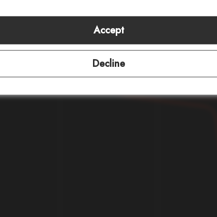
Accept
Decline