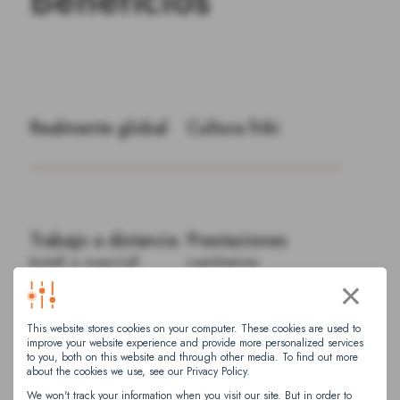
Realmente global
Cultura friki
Trabajo a distancia
Prestaciones
total o parcial
sanitarias
×
This website stores cookies on your computer. These cookies are used to
improve your website experience and provide more personalized services
to you, both on this website and through other media. To find out more
about the cookies we use, see our Privacy Policy.
Movilidad interna
Aprendizaje
permanente
We won't track your information when you visit our site. But in order to