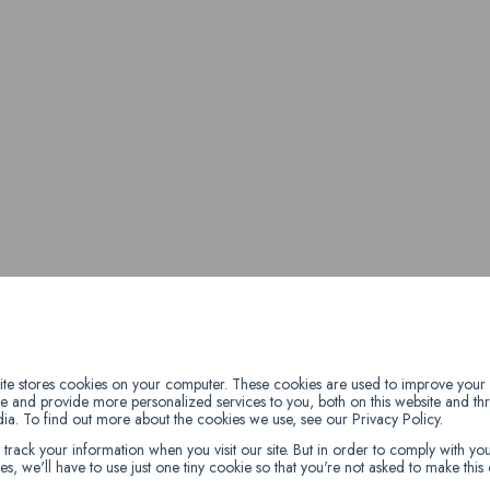
ite stores cookies on your computer. These cookies are used to improve your
e and provide more personalized services to you, both on this website and t
ia. To find out more about the cookies we use, see our Privacy Policy.
track your information when you visit our site. But in order to comply with yo
es, we'll have to use just one tiny cookie so that you're not asked to make this