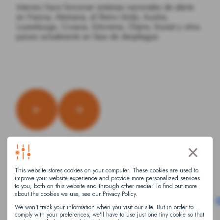
Intersec hace funcionar sistemas nacionales de alerta
en Francia, Alemania, el Reino Unido, Austria,
Luxemburgo, Croacia, Eslovenia, Chipre, Kuwait y otros
países actualmente en fase de despliegue.
×
This website stores cookies on your computer. These cookies are used to
improve your website experience and provide more personalized services
to you, both on this website and through other media. To find out more
about the cookies we use, see our Privacy Policy.
We won't track your information when you visit our site. But in order to
comply with your preferences, we'll have to use just one tiny cookie so that