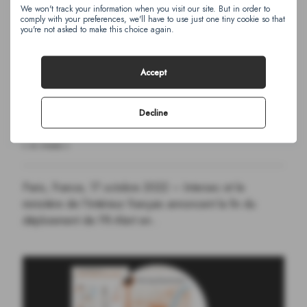
We won't track your information when you visit our site. But in order to
comply with your preferences, we'll have to use just one tiny cookie so that
you're not asked to make this choice again.
Accept
Decline
Intersec annonce la fin du déploiement de
FR-Alert
Paris, France, 17 octobre 2022 – Intersec et le
ministère de l’Intérieur français annoncent la fin du
déploiement de FR-Alert en..