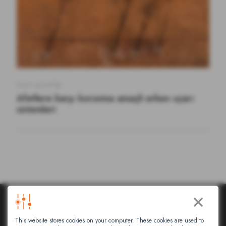
Kamu güvenliği
Afetlere karşı korunma amaçli erken uyarı
sistemleri
×
This website stores cookies on your computer. These cookies are used to