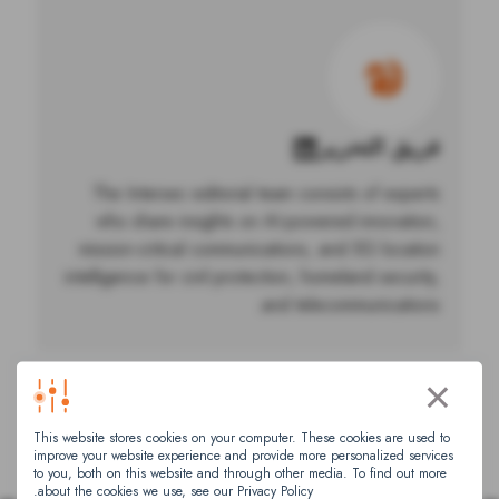
فريق التحرير
The Intersec editorial team consists of experts
who share insights on AI-powered innovation,
mission-critical communications, and 5G location
intelligence for civil protection, homeland security,
and telecommunications.
×
This website stores cookies on your computer. These cookies are used to
improve your website experience and provide more personalized services
to you, both on this website and through other media. To find out more
about the cookies we use, see our Privacy Policy.